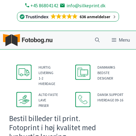
Hop
+45 86804142
info@silkeprint.dk
til
636 anmeldelser
indhold
Menu
HURTIG
DANMARKS
LEVERING
BEDSTE
1-2
DESIGNER
HVERDAGE
ALTID FASTE
DANSK SUPPORT
LAVE
HVERDAGE 09-16
PRISER
Bestil billeder til print.
Fotoprint i høj kvalitet med