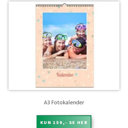
Denne fotokalender i A3 hænges op i sin samling, og de store
sider indeholder måneden med dit valgte billede. Du kan
indsætte flere billeder i øverste halvdel af siden, men færre
billeder giver ofte et bedre resultat.. Du designer på
Silkeprint hvor du kan opleve hvor let det er.
A3 Fotokalender
KUN 159,- SE HER