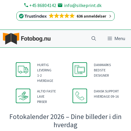
Hop
+45 86804142
info@silkeprint.dk
til
636 anmeldelser
indhold
Menu
HURTIG
DANMARKS
LEVERING
BEDSTE
1-2
DESIGNER
HVERDAGE
ALTID FASTE
DANSK SUPPORT
LAVE
HVERDAGE 09-16
PRISER
Fotokalender 2026 – Dine billeder i din
hverdag