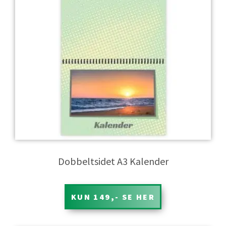
Split-kalender, centerfoldet eller dobbeltsidet fotokalender.
– Kært barn har mange navne. Det kendetegnende for denne
type kalender er at den er samlet på midten og ikke hænges
op i sin samling, ligesom vores andre kalendere. Du designer
denne kalender på Silkeprint.dk
Dobbeltsidet A3 Kalender
KUN 149,- SE HER