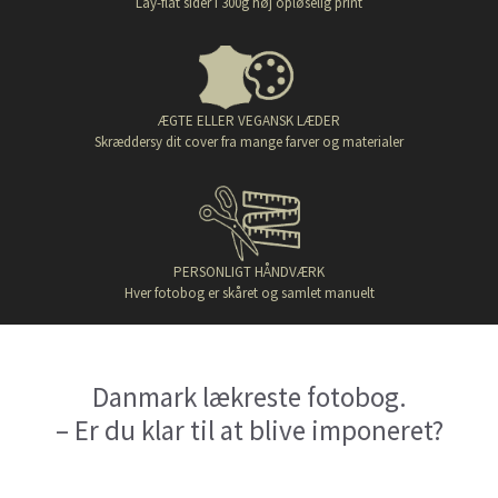
Lay-flat sider i 300g høj opløselig print
ÆGTE ELLER VEGANSK LÆDER
Skræddersy dit cover fra mange farver og materialer
PERSONLIGT HÅNDVÆRK
Hver fotobog er skåret og samlet manuelt
Danmark lækreste fotobog.
– Er du klar til at blive imponeret?