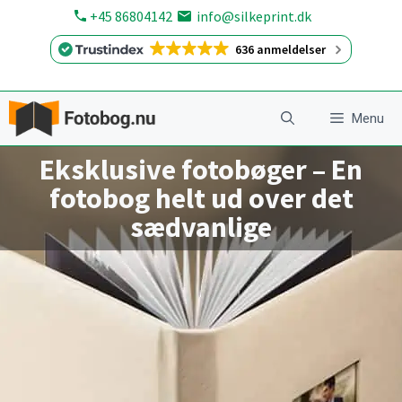
Hop
+45 86804142
info@silkeprint.dk
til
636 anmeldelser
indhold
Menu
Eksklusive fotobøger – En
fotobog helt ud over det
sædvanlige