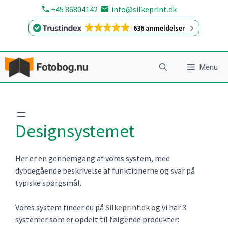
Hop
+45 86804142
info@silkeprint.dk
til
636 anmeldelser
indhold
Menu
Designsystemet
Her er en gennemgang af vores system, med
dybdegående beskrivelse af funktionerne og svar på
typiske spørgsmål.
Vores system finder du på
Silkeprint.dk
og vi har 3
systemer som er opdelt til følgende produkter: