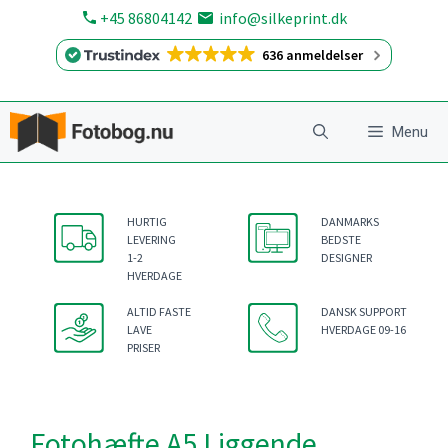
Hop
+45 86804142
info@silkeprint.dk
til
636 anmeldelser
indhold
Menu
HURTIG
DANMARKS
LEVERING
BEDSTE
1-2
DESIGNER
HVERDAGE
ALTID FASTE
DANSK SUPPORT
LAVE
HVERDAGE 09-16
PRISER
Fotohæfte A5 Liggende